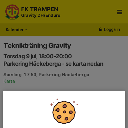
FK TRAMPEN
Gravity DH/Enduro
Logga in
Kalender
Teknikträning Gravity
Torsdag 9 jul, 18:00-20:00
Parkering Häckeberga - se karta nedan
Samling: 17:50, Parkering Häckeberga
Karta