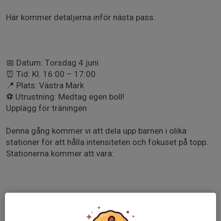
Här kommer detaljerna inför nästa pass:
📅 Datum: Torsdag 4 juni
⏰ Tid: Kl. 16:00 – 17:00
📍 Plats: Västra Mark
⚽ Utrustning: Medtag egen boll!
Upplägg för träningen
Denna gång kommer vi att dela upp barnen i olika
stationer för att hålla intensiteten och fokuset på topp.
Stationerna kommer att vara:
Teknikstation: Fokus på individuella grunder och
bollkontroll.