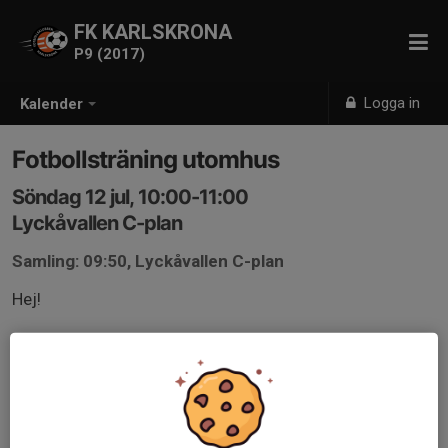
FK KARLSKRONA
P9 (2017)
Logga in
Kalender
Fotbollsträning utomhus
Söndag 12 jul, 10:00-11:00
Lyckåvallen C-plan
Samling: 09:50, Lyckåvallen C-plan
Hej!
Vi har fotbollsträning utomhus.
Ta med fotbollsskor, benskydd och vattenflaska.
Svar gärna på kallelsen så vi vet hur många som
kommer.