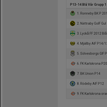
P13-14 Blå Vår Grupp 1
1. Ronneby BK P 20
2. Nättraby GoIF Gul
3. Lyckå FF 2012 Blå
4. Mjällby AIF P14/1
5. Sölvesborgs GIF 
6. FK Karlskrona P2
7. BK Union P14
8. Rödeby AIF P12
9. FK Karlskrona or