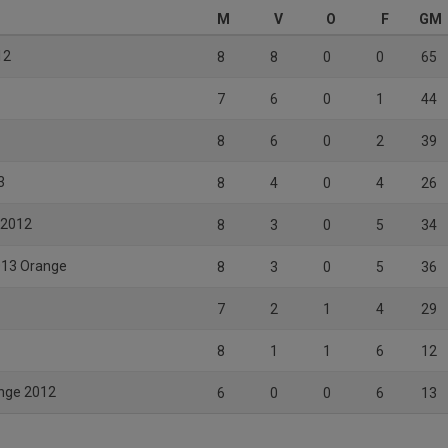
M
V
O
F
GM
12
8
8
0
0
65
7
6
0
1
44
8
6
0
2
39
3
8
4
0
4
26
P2012
8
3
0
5
34
013 Orange
8
3
0
5
36
7
2
1
4
29
8
1
1
6
12
ange 2012
6
0
0
6
13