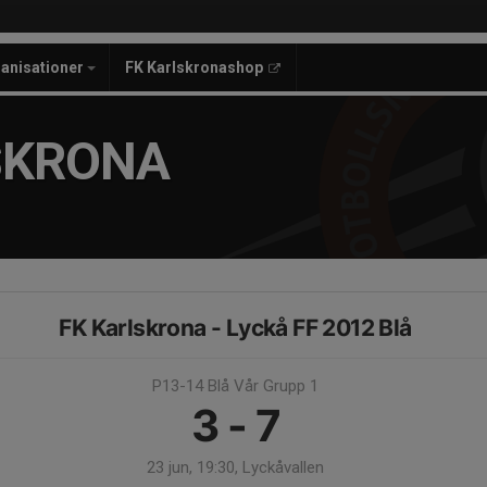
anisationer
FK Karlskronashop
SKRONA
FK Karlskrona - Lyckå FF 2012 Blå
P13-14 Blå Vår Grupp 1
3 - 7
23 jun, 19:30, Lyckåvallen