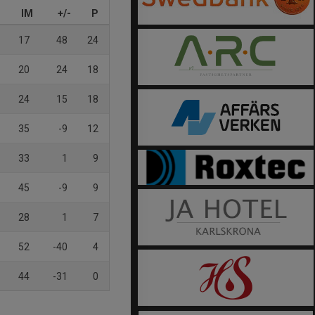
IM
+/-
P
17
48
24
20
24
18
24
15
18
35
-9
12
33
1
9
45
-9
9
28
1
7
52
-40
4
44
-31
0