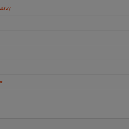
Adawy
n
on