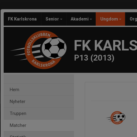
FK Karlskrona
Senior
Akademi
Ungdom
Org
FK KARL
P13 (2013)
Hem
Nyheter
Truppen
Matcher