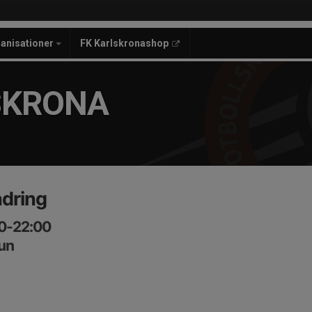
anisationer
FK Karlskronashop
SKRONA
dring
00-22:00
un