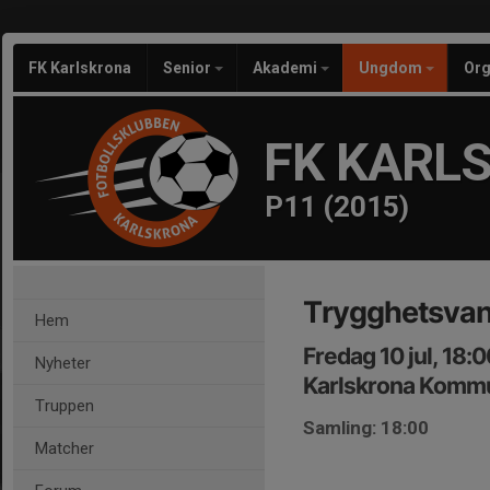
FK Karlskrona
Senior
Akademi
Ungdom
Org
FK KARL
P11 (2015)
Trygghetsvan
Hem
Fredag 10 jul, 18:
Nyheter
Karlskrona Komm
Truppen
Samling: 18:00
Matcher