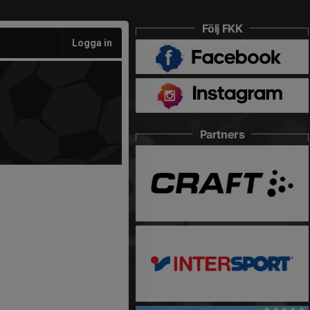
Följ FKK
Logga in
Partners