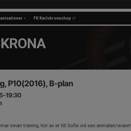
anisationer
FK Karlskronashop
SKRONA
ng, P10(2016), B-plan
15-19:30
n
mar innan träning, hör av er till Sofie vid sen anmälan/avan