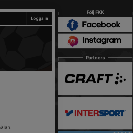
Följ FKK
Logga in
Partners
mälan.