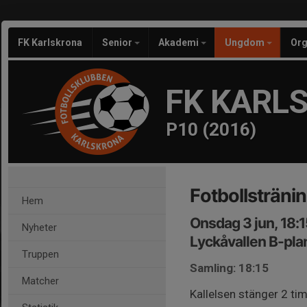
FK Karlskrona
Senior
Akademi
Ungdom
Org
FK KARL
P10 (2016)
Fotbollsträni
Hem
Onsdag 3 jun, 18:
Nyheter
Lyckåvallen B-pla
Truppen
Samling: 18:15
Matcher
Kallelsen stänger 2 tim