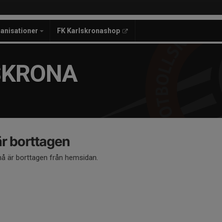
anisationer
FK Karlskronashop
SKRONA
 borttagen
 är borttagen från hemsidan.