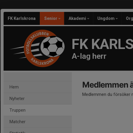
FK Karlskrona
Senior
Akademi
Ungdom
Org
FK KARL
A-lag herr
Medlemmen är
Hem
Medlemmen du försöker nå
Nyheter
Truppen
Matcher