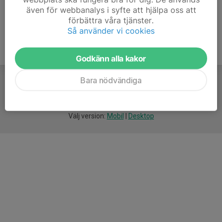
även för webbanalys i syfte att hjälpa oss att
förbättra våra tjänster.
Så använder vi cookies
Godkänn alla kakor
Bara nödvändiga
För
smarta
idrottsföreningar
Välj version:
Mobil
|
Desktop