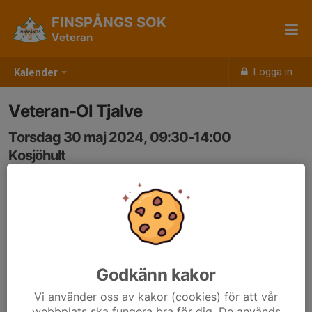
FINSPÅNGS SOK
Veteran
Logga in
Kalender
Veteran-Ol Tjalve
Torsdag 30 maj 2024, 09:30-14:00
Kosjöhult
Samling: 09:30
Godkänn kakor
Vi använder oss av kakor (cookies) för att vår
webbplats ska fungera bra för dig. De används