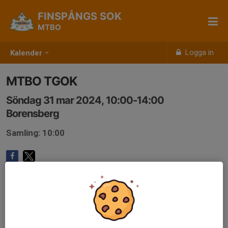
FINSPÅNGS SOK
MTBO
Logga in
Kalender
MTBO TGOK
Söndag 31 mar 2024, 10:00-14:00
Borensberg
Samling: 10:00