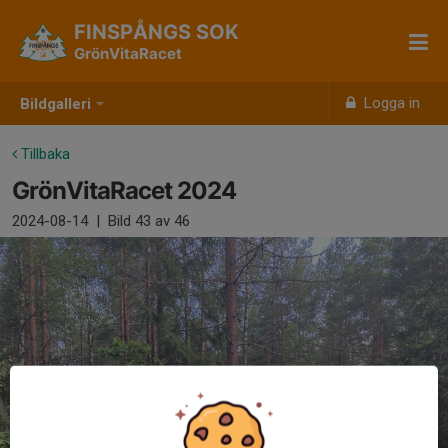
FINSPÅNGS SOK
GrönVitaRacet
Logga in
Bildgalleri
Tillbaka
GrönVitaRacet 2024
2024-08-14
|
Bild
43
av 46