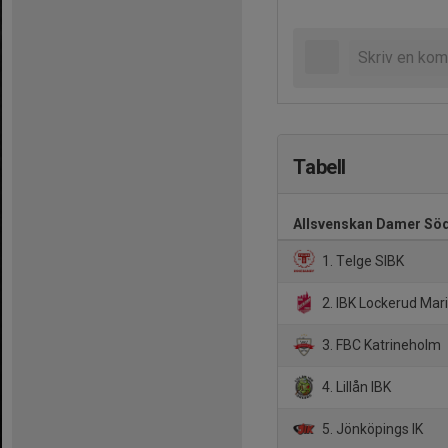
Tabell
Allsvenskan Damer Sö
1. Telge SIBK
2. IBK Lockerud Mar
3. FBC Katrineholm
4. Lillån IBK
5. Jönköpings IK