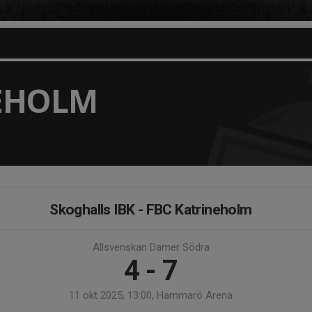
NEHOLM
Skoghalls IBK - FBC Katrineholm
Allsvenskan Damer Södra
4 - 7
11 okt 2025, 13:00, Hammarö Arena