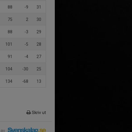
88
-9
31
75
2
30
88
-3
29
101
-5
28
91
-4
27
104
-30
25
134
-68
13
Skriv ut
 av