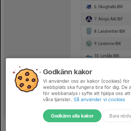
6. Skoghalls IBK
7. Älvsjö AIK IBF
8. Landvetter IBK
9. Lindome IBK
10. Lindås IBK
11. GS 86 AIF
Godkänn kakor
12. Fröjereds IBF
Vi använder oss av kakor (cookies) för 
webbplats ska fungera bra för dig. De
för webbanalys i syfte att hjälpa oss att
våra tjänster.
Så använder vi cookies
Godkänn alla kakor
Bara nöd
Tjäna pengar till laget