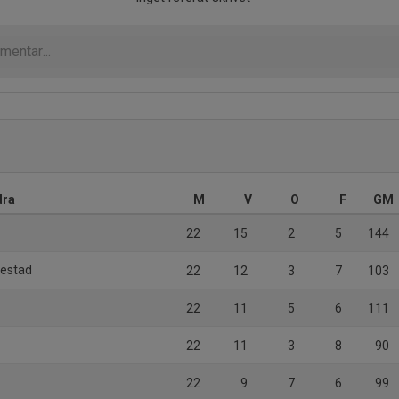
dra
M
V
O
F
GM
22
15
2
5
144
iestad
22
12
3
7
103
22
11
5
6
111
22
11
3
8
90
22
9
7
6
99