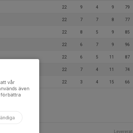
22
9
4
9
79
22
7
7
8
77
22
8
5
9
85
22
6
7
9
96
22
6
5
11
87
22
7
4
11
74
att vår
22
3
4
15
66
 används även
 förbättra
vändiga
Levererat