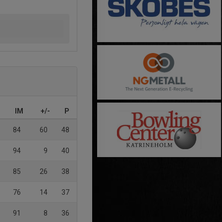
IM
+/-
P
84
60
48
94
9
40
85
26
38
76
14
37
91
8
36