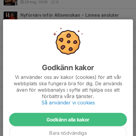
29 maj, 19:00
0
Nyförvärv inför Allsvenskan – Linnea ansluter
27 maj, 18:00
0
Avancemang står på spel
4 mar, 17:00
0
Skånederby när Malmhaug kommer på besök
19 feb, 14:44
0
Godkänn kakor
Pixbo gästar Ängelholm
Vi använder oss av kakor (cookies) för att vår
12 feb, 20:00
0
webbplats ska fungera bra för dig. De används
även för webbanalys i syfte att hjälpa oss att
Damer A får besök av Backadalen
förbättra våra tjänster.
29 jan, 12:00
0
Så använder vi cookies
Inför matchen mot IBK Lund
Godkänn alla kakor
16 jan, 12:00
0
Bara nödvändiga
Almås IBF Gästar Ängelholm Dam A