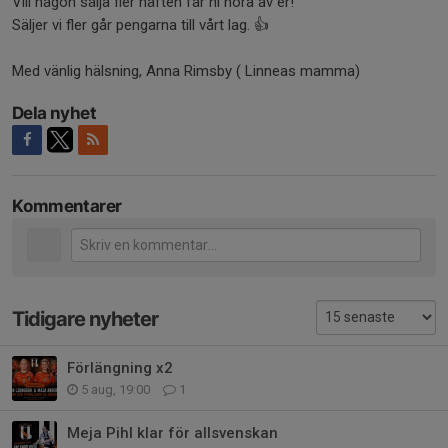
Vill någon sälja fler häften får ni höra av er!
Säljer vi fler går pengarna till vårt lag. 👍
Med vänlig hälsning, Anna Rimsby ( Linneas mamma)
Dela nyhet
Kommentarer
Tidigare nyheter
Förlängning x2
5 aug, 19:00
1
Meja Pihl klar för allsvenskan