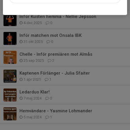
11 dec 2025
0
Inför Kusten hemma - Nellie Jepsson
4 dec 2025
0
Inför matchen mot Onsala IBK
31 okt 2025
0
Chelle - Inför premiären mot Almås
25 sep 2025
2
Kaptenen Förlänger - Julia Sfaiter
1 apr 2025
1
Ledarduo Klar!
7 maj 2024
0
Hemvändare - Yasmine Lohmander
5 maj 2024
1