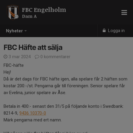
FBC Engelholm
Dam A
Logga in
Nyheter
FBC Häfte att sälja
3 mar 2024
0 kommentarer
FBC-häfte
Hej!
Då är det dags för FBC häfte igen, alla spelare får 2 häften som
kostar 200:-/st. Pengarna går till föreningen. Senior spelare får
av Evelina, junior spelare av Åse.
Betala in 400:- senast den 31/5 på följande konto i Swedbank:
8214-9,
9436 10370-0
Märk pengarna med ert namn.