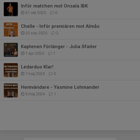
Inför matchen mot Onsala IBK
31 okt 2025
0
Chelle - Inför premiären mot Almås
25 sep 2025
2
Kaptenen Förlänger - Julia Sfaiter
1 apr 2025
1
Ledarduo Klar!
7 maj 2024
0
Hemvändare - Yasmine Lohmander
5 maj 2024
1