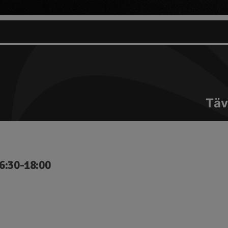
Täv
6:30-18:00