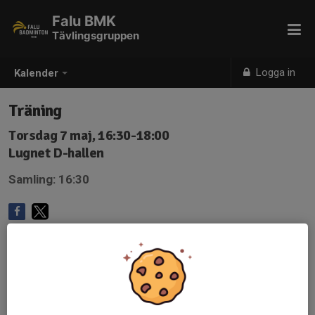
Falu BMK
Tävlingsgruppen
Logga in
Kalender
Träning
Torsdag 7 maj, 16:30-18:00
Lugnet D-hallen
Samling: 16:30