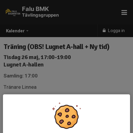
Falu BMK
Tävlingsgruppen
Logga in
Kalender
Träning (OBS! Lugnet A-hall + Ny tid)
Tisdag 26 maj, 17:00-19:00
Lugnet A-hallen
Samling: 17:00
Tränare Linnea