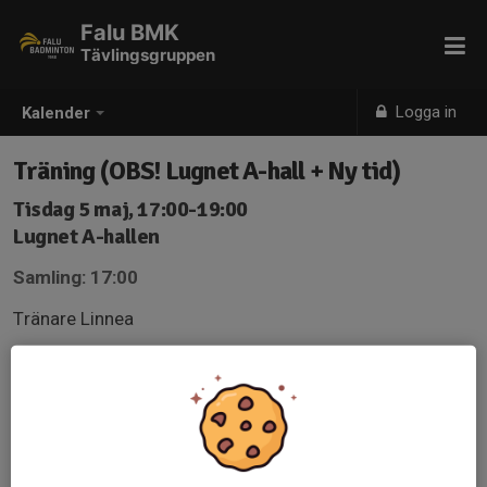
Falu BMK
Tävlingsgruppen
Logga in
Kalender
Träning (OBS! Lugnet A-hall + Ny tid)
Tisdag 5 maj, 17:00-19:00
Lugnet A-hallen
Samling: 17:00
Tränare Linnea