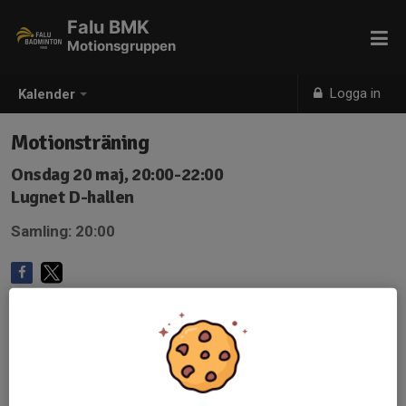
Falu BMK
Motionsgruppen
Logga in
Kalender
Motionsträning
Onsdag 20 maj, 20:00-22:00
Lugnet D-hallen
Samling: 20:00