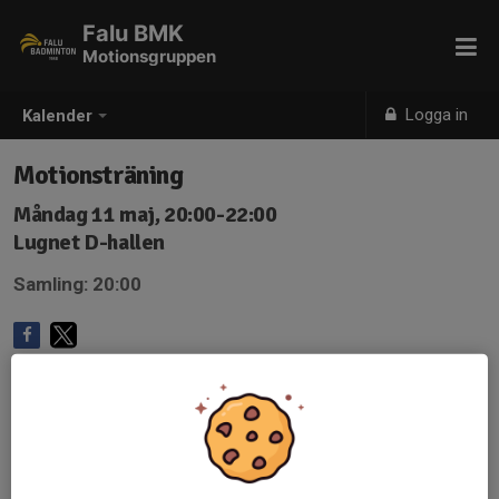
Falu BMK
Motionsgruppen
Logga in
Kalender
Motionsträning
Måndag 11 maj, 20:00-22:00
Lugnet D-hallen
Samling: 20:00