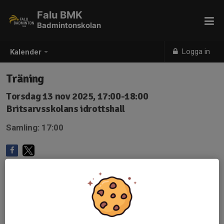
Falu BMK
Badmintonskolan
Logga in
Kalender
Träning
Torsdag 13 nov 2025, 17:00-18:00
Britsarvsskolans idrottshall
Samling: 17:00