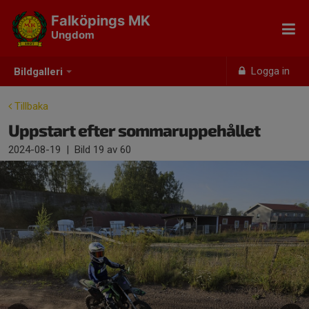
Falköpings MK
Ungdom
Logga in
Bildgalleri
Tillbaka
Uppstart efter sommaruppehållet
2024-08-19
|
Bild
19
av 60