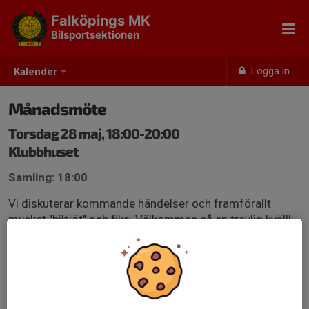
Falköpings MK
Bilsportsektionen
Logga in
Kalender
Månadsmöte
Torsdag 28 maj, 18:00-20:00
Klubbhuset
Samling: 18:00
Vi diskuterar kommande händelser och framförallt
mycket "biltjöt" och fika. Välkommen på en trevlig kväll!
Klicka I om du kan komma så vi vet hur mycket fika som
går åt.