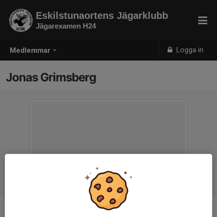
Eskilstunaortens Jägarklubb
Jägarexamen H24
Logga in
Medlemmar
Jonas Grimsberg
Ålder
33 år