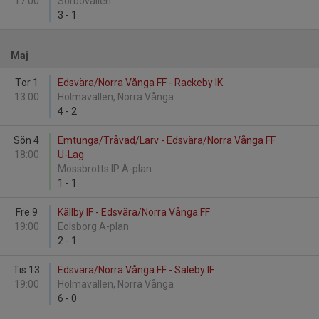
17:00
Sörbovallen
3
-
1
Maj
Tor 1
Edsvära/Norra Vånga FF - Rackeby IK
13:00
Holmavallen, Norra Vånga
4
-
2
Sön 4
Emtunga/Tråvad/Larv - Edsvära/Norra Vånga FF
18:00
U-Lag
Mossbrotts IP A-plan
1
-
1
Fre 9
Källby IF - Edsvära/Norra Vånga FF
19:00
Eolsborg A-plan
2
-
1
Tis 13
Edsvära/Norra Vånga FF - Saleby IF
19:00
Holmavallen, Norra Vånga
6
-
0