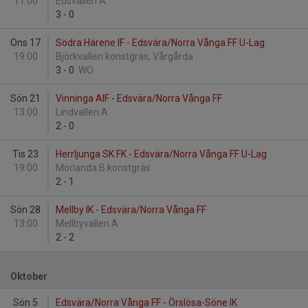
11:00
Edsvallen A
3
-
0
Ons 17
Södra Härene IF - Edsvära/Norra Vånga FF U-Lag
19:00
Björkvallen konstgräs, Vårgårda
3
-
0
WO
Sön 21
Vinninga AIF - Edsvära/Norra Vånga FF
13:00
Lindvallen A
2
-
0
Tis 23
Herrljunga SK FK - Edsvära/Norra Vånga FF U-Lag
19:00
Mörlanda B konstgräs
2
-
1
Sön 28
Mellby IK - Edsvära/Norra Vånga FF
13:00
Mellbyvallen A
2
-
2
Oktober
Sön 5
Edsvära/Norra Vånga FF - Örslösa-Söne IK