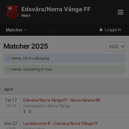
Edsvära/Norra Vånga FF
Herr
Logga in
Matcher
Matcher 2025
Herrar, Div 6 Lidköping
Herrar, Utveckling B Vara
April
Tor 17
Edsvära/Norra Vånga FF - Norra Härene BK
18:15
Holmavallen, Norra Vånga
4
-
0
Sön 27
Lundsbrunns IF - Edsvära/Norra Vånga FF