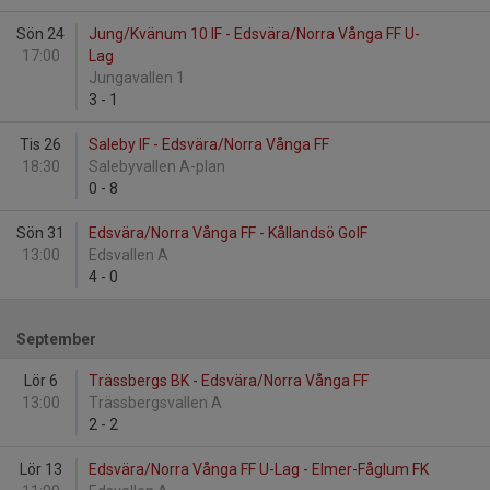
Sön 24
Jung/Kvänum 10 IF - Edsvära/Norra Vånga FF U-
17:00
Lag
Jungavallen 1
3
-
1
Tis 26
Saleby IF - Edsvära/Norra Vånga FF
18:30
Salebyvallen A-plan
0
-
8
Sön 31
Edsvära/Norra Vånga FF - Kållandsö GoIF
13:00
Edsvallen A
4
-
0
September
Lör 6
Trässbergs BK - Edsvära/Norra Vånga FF
13:00
Trässbergsvallen A
2
-
2
Lör 13
Edsvära/Norra Vånga FF U-Lag - Elmer-Fåglum FK