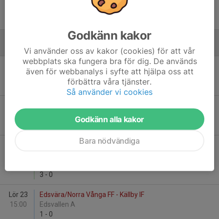
Sön 29
Edsvära/Norra Vånga FF U-Lag - Södra Härene IF
18:00
Holmavallen, Norra Vånga
3
-
1
Godkänn kakor
Augusti
Vi använder oss av kakor (cookies) för att vår
webbplats ska fungera bra för dig. De används
Mån 11
Edsvära/Norra Vånga FF - Lundsbrunns IF
även för webbanalys i syfte att hjälpa oss att
19:00
Edsvallen A
förbättra våra tjänster.
4
-
2
Så använder vi cookies
Lör 16
Rackeby IK - Edsvära/Norra Vånga FF
13:00
Degeberg IP A-plan
Godkänn alla kakor
2
-
4
Bara nödvändiga
Sön 17
Edsvära/Norra Vånga FF U-Lag -
18:00
Emtunga/Tråvad/Larv
Edsvallen A
3
-
0
Lör 23
Edsvära/Norra Vånga FF - Källby IF
15:00
Edsvallen A
1
-
0