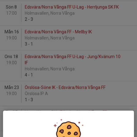
Sön 8
Edsvära/Norra Vånga FF U-Lag - Herrljunga SK FK
17:00
Holmavallen, Norra Vånga
2
-
3
Mån 16
Edsvära/Norra Vånga FF - Mellby IK
19:00
Holmavallen, Norra Vånga
3
-
1
Ons 18
Edsvära/Norra Vånga FF U-Lag - Jung/Kvänum 10
19:00
IF
Holmavallen, Norra Vånga
4
-
1
Mån 23
Örslösa-Söne IK - Edsvära/Norra Vånga FF
19:00
Örslösa IP A
1
-
3
Fre 27
Norra Härene BK - Edsvära/Norra Vånga FF
19:00
Bronäsvallen A
0
-
4