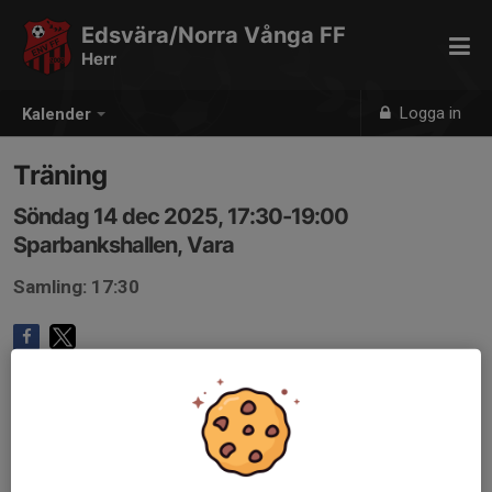
Edsvära/Norra Vånga FF
Herr
Logga in
Kalender
Träning
Söndag 14 dec 2025, 17:30-19:00
Sparbankshallen, Vara
Samling: 17:30