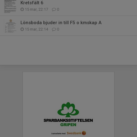
Kretsfält 6
15 mar, 22:17
0
Lönsboda bjuder in till F5 o kmskap A
15 mar, 22:14
0