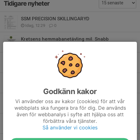
Tidigare nyheter
SSM PRECISION SKILLINGARYD
Idag, 12:29
0
Kretsens hemmabanetävling mil. Snabb
14 jul, 11:04
0
Kretsens Hemmabanetävling prec
14 jul, 11:03
0
HEMORTEN! Rikstävlingen militär snabbmatch 2026
4 jul, 12:59
0
Godkänn kakor
Prec lörd 25/7. Mil.snabb sönd.26/7.
Vi använder oss av kakor (cookies) för att vår
2 jul, 12:25
0
webbplats ska fungera bra för dig. De används
även för webbanalys i syfte att hjälpa oss att
Hässleholm bjuder in till Prec.
förbättra våra tjänster.
Så använder vi cookies
28 maj, 14:43
0