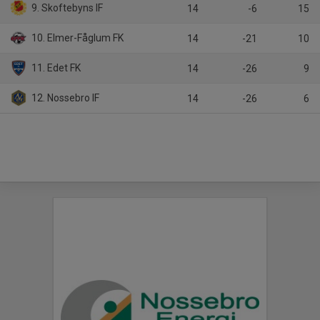
9. Skoftebyns IF
14
-6
15
10. Elmer-Fåglum FK
14
-21
10
11. Edet FK
14
-26
9
12. Nossebro IF
14
-26
6