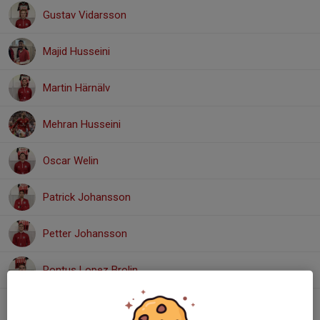
Gustav Vidarsson
Majid Husseini
Martin Härnälv
Mehran Husseini
Oscar Welin
Patrick Johansson
Petter Johansson
Pontus Lopez Brolin
Tobias Gustafsson