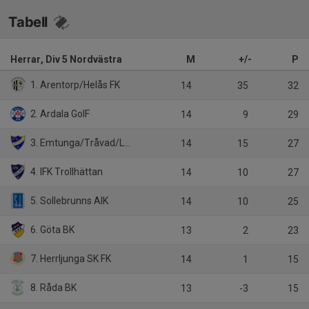
Tabell
Herrar, Div 5 Nordvästra
M
+/-
P
1. Arentorp/Helås FK
14
35
32
2. Ardala GoIF
14
9
29
3. Emtunga/Tråvad/Larv
14
15
27
4. IFK Trollhättan
14
10
27
5. Sollebrunns AIK
14
10
25
6. Göta BK
13
2
23
7. Herrljunga SK FK
14
1
15
8. Råda BK
13
-3
15