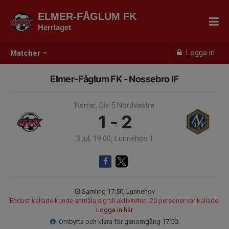
ELMER-FÅGLUM FK
Herrlaget
Logga in
Matcher
Elmer-Fåglum FK - Nossebro IF
Herrar, Div 5 Nordvästra
1 - 2
3 jul, 19:00, Lunnehov 1
Samling 17:50, Lunnehov
Endast kallade kunde anmäla sig till aktiviteten. 20 personer var kallade.
Logga in här
Ombytta och klara för genomgång 17:50.