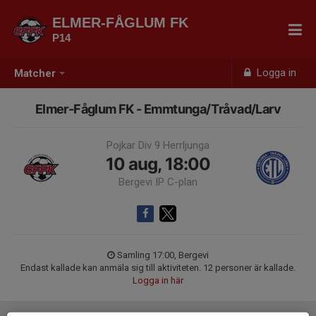
ELMER-FÅGLUM FK
P14
Logga in
Matcher
Elmer-Fåglum FK - Emmtunga/Tråvad/Larv
Pojkar Div 9 Herrljunga
10 aug, 18:00
Bergevi IP C-plan
Samling 17:00, Bergevi
Endast kallade kan anmäla sig till aktiviteten. 12 personer är kallade.
Logga in här