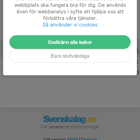
webbplats ska fungera bra för dig. De används
Ålder
34 år
även för webbanalys i syfte att hjälpa oss att
förbättra våra tjänster.
Så använder vi cookies
Godkänn alla kakor
ALLA SERIER
ALLA ÅR
Bara nödvändiga
Säsongen 25/26
13
0
0
Totalt
13
0
0
För
smarta
idrottsföreningar
Välj version:
Mobil
|
Desktop