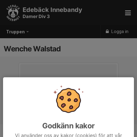
Edebäck Innebandy
Damer Div 3
Logga in
Truppen
Wenche Walstad
Godkänn kakor
Vi använder oss av kakor (cookies) för att vår
Position
-