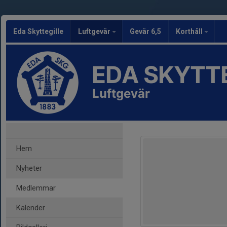
Eda Skyttegille
Luftgevär
Gevär 6,5
Korthåll
EDA SKYTT
Luftgevär
Hem
Nyheter
Medlemmar
Kalender