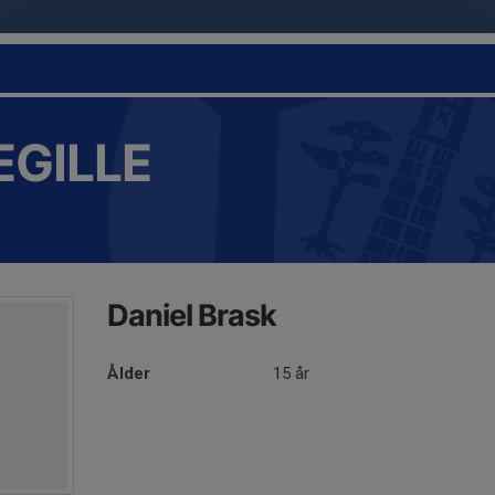
EGILLE
Daniel Brask
Ålder
15 år