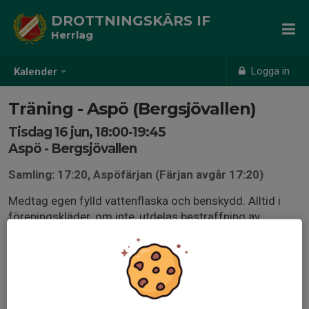
DROTTNINGSKÄRS IF
Herrlag
Logga in
Kalender
Träning - Aspö (Bergsjövallen)
Tisdag 16 jun, 18:00-19:45
Aspö - Bergsjövallen
Samling: 17:20, Aspöfärjan (Färjan avgår 17:20)
Medtag egen fylld vattenflaska och benskydd. Alltid i
föreningskläder, om inte, utdelas bestraffning av
ledarstab.