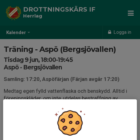
DROTTNINGSKÄRS IF
Herrlag
Logga in
Kalender
Träning - Aspö (Bergsjövallen)
Tisdag 9 jun, 18:00-19:45
Aspö - Bergsjövallen
Samling: 17:20, Aspöfärjan (Färjan avgår 17:20)
Medtag egen fylld vattenflaska och benskydd. Alltid i
föreningskläder, om inte, utdelas bestraffning av
ledarstab.