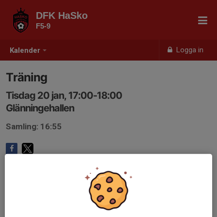
DFK HaSko
F5-9
Logga in
Kalender
Träning
Tisdag 20 jan, 17:00-18:00
Glänningehallen
Samling: 16:55