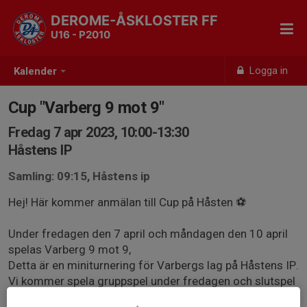
DEROME-ÅSKLOSTER FF
U16 - P2010
Logga in
Kalender
Cup "Varberg 9 mot 9"
Fredag 7 apr 2023, 10:00-13:30
Håstens IP
Samling: 09:15, Håstens ip
Hej! Här kommer anmälan till Cup på Håsten ⚽️
Under fredagen den 7 april och måndagen den 10 april
spelas Varberg 9 mot 9,
Detta är en miniturnering för Varbergs lag på Håstens IP.
Vi kommer spela gruppspel under fredagen och slutspel
under måndagen.