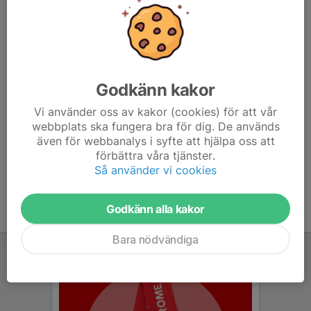
Spelschema under fredagen finns under länken:
https://www.cup.tronningebk.se/spelschema
Måndagens spelschema beror på hur det går fredagen.
Vi skickar bara ut denna kallelse så om det är någon
Godkänn kakor
som bara kan en dag så meddela det i
Vi använder oss av kakor (cookies) för att vår
kommentarsfältet 👍
webbplats ska fungera bra för dig. De används
även för webbanalys i syfte att hjälpa oss att
förbättra våra tjänster.
Så använder vi cookies
Godkänn alla kakor
Bara nödvändiga