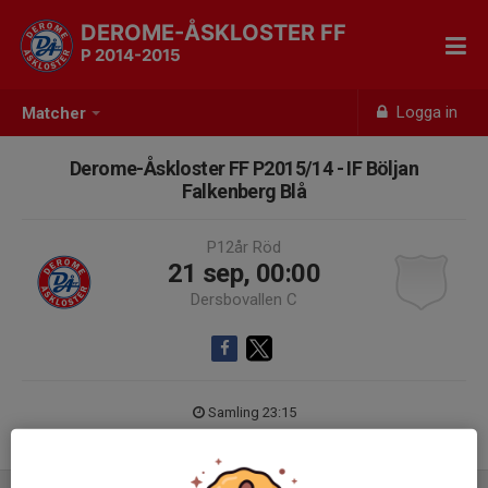
DEROME-ÅSKLOSTER FF
P 2014-2015
Logga in
Matcher
Derome-Åskloster FF P2015/14 - IF Böljan
Falkenberg Blå
P12år Röd
21 sep, 00:00
Dersbovallen C
Samling 23:15
L