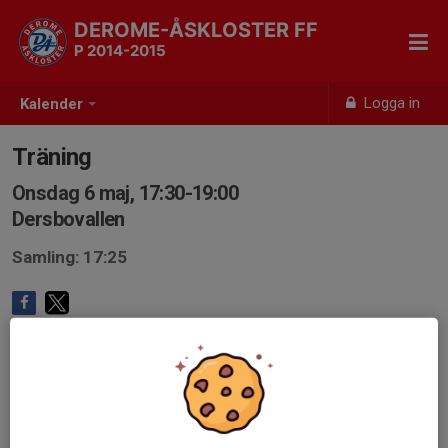
DEROME-ÅSKLOSTER FF
P 2014-2015
Logga in
Kalender
Träning
Onsdag 6 maj, 17:30-19:00
Dersbovallen
Samling: 17:25