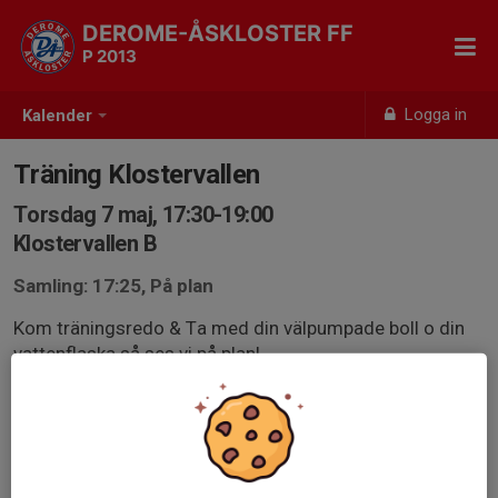
DEROME-ÅSKLOSTER FF
P 2013
Logga in
Kalender
Träning Klostervallen
Torsdag 7 maj, 17:30-19:00
Klostervallen B
Samling: 17:25, På plan
Kom träningsredo & Ta med din välpumpade boll o din
vattenflaska så ses vi på plan!