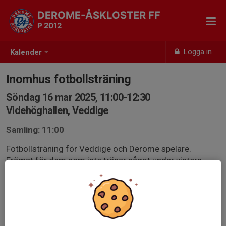
DEROME-ÅSKLOSTER FF
P 2012
Logga in
Kalender
Inomhus fotbollsträning
Söndag 16 mar 2025, 11:00-12:30
Videhöghallen, Veddige
Samling: 11:00
Fotbollsträning för Veddige och Derome spelare.
Främst för dem som inte tränar något under vintern
men alla är välkomna.