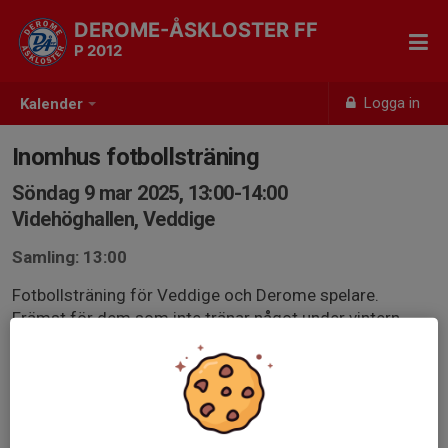
DEROME-ÅSKLOSTER FF
P 2012
Logga in
Kalender
Inomhus fotbollsträning
Söndag 9 mar 2025, 13:00-14:00
Videhöghallen, Veddige
Samling: 13:00
Fotbollsträning för Veddige och Derome spelare.
Främst för dem som inte tränar något under vintern
men alla är välkomna.