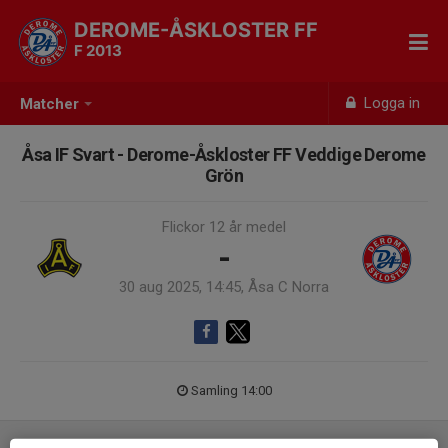
DEROME-ÅSKLOSTER FF
F 2013
Logga in
Matcher
Åsa IF Svart - Derome-Åskloster FF Veddige Derome
Grön
Flickor 12 år medel
-
30 aug 2025, 14:45, Åsa C Norra
Samling 14:00