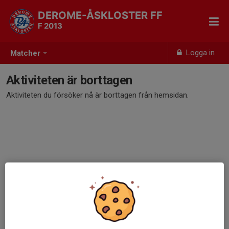
DEROME-ÅSKLOSTER FF
F 2013
Logga in
Matcher
Aktiviteten är borttagen
Aktiviteten du försöker nå är borttagen från hemsidan.