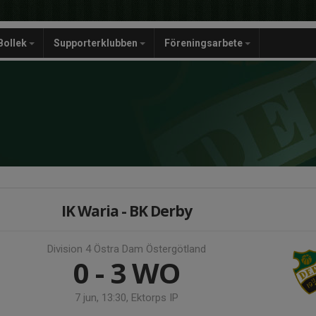
Bollek
Supporterklubben
Föreningsarbete
IK Waria - BK Derby
Division 4 Östra Dam Östergötland
0 - 3
WO
7 jun, 13:30, Ektorps IP