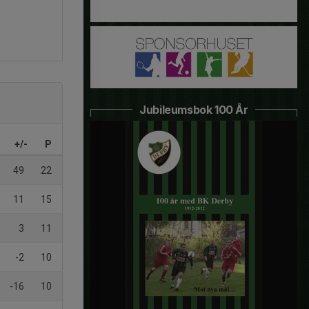
Jubileumsbok 100 År
+/-
P
49
22
11
15
3
11
-2
10
-16
10