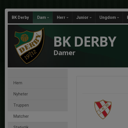
BK Derby
Dam
Herr
Junior
Ungdom
BK DERBY
Damer
Hem
Nyheter
Truppen
Matcher
Statistik