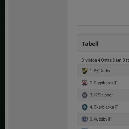
Tabell
Division 4 Östra Dam Ös
1. BK Derby
2. Dagsbergs IF
3. IK Sleipner
4. Skärblacka IF
5. Kuddby IF