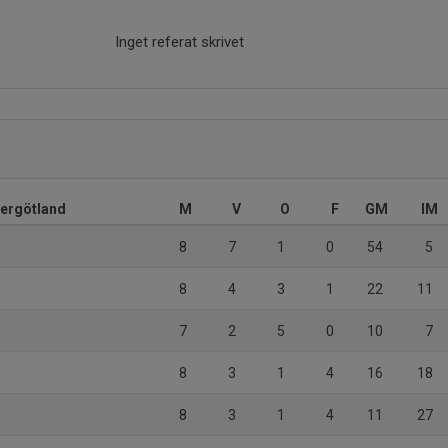
Inget referat skrivet
tergötland
M
V
O
F
GM
IM
8
7
1
0
54
5
8
4
3
1
22
11
7
2
5
0
10
7
8
3
1
4
16
18
8
3
1
4
11
27