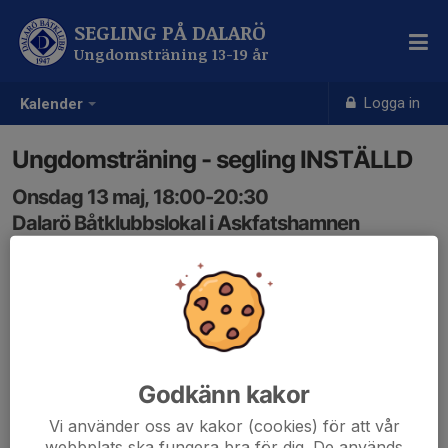
SEGLING PÅ DALARÖ
Ungdomsträning 13-19 år
Logga in
Kalender
Ungdomsträning - segling INSTÄLLD
Onsdag 13 maj, 18:00-20:30
Dalarö Båtklubbslokal i Askfatshamnen
Samling: 18:00, Dalarö Båtklubbslokal
Karta
Bra att tänka på: flytväst, kläder efter väder, ombyte,
lämpliga skor, vattenflaska
dbksegling.se/
Godkänn kakor
Vi använder oss av kakor (cookies) för att vår
webbplats ska fungera bra för dig. De används