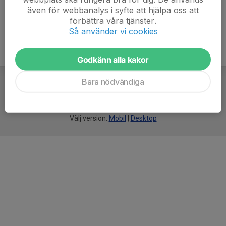
även för webbanalys i syfte att hjälpa oss att
förbättra våra tjänster.
Så använder vi cookies
Godkänn alla kakor
Bara nödvändiga
För
smarta
idrottsföreningar
Välj version:
Mobil
|
Desktop