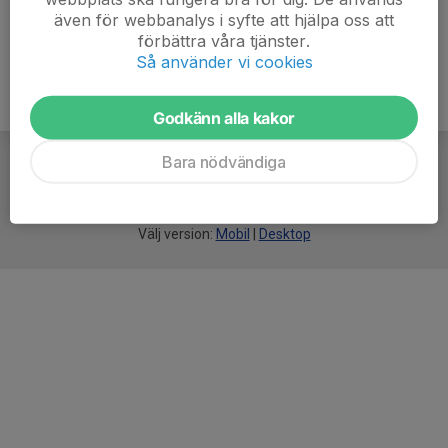
även för webbanalys i syfte att hjälpa oss att
förbättra våra tjänster.
Så använder vi cookies
Godkänn alla kakor
Bara nödvändiga
För
smarta
idrottsföreningar
Välj version:
Mobil
|
Desktop