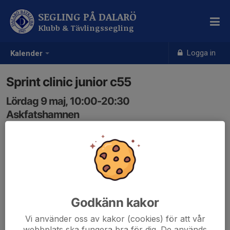
SEGLING PÅ DALARÖ
Klubb & Tävlingssegling
Logga in
Kalender
Sprint clinic junior c55
Lördag 9 maj, 10:00-20:30
Askfatshamnen
Samling: 10:00
Godkänn kakor
Vi använder oss av kakor (cookies) för att vår
webbplats ska fungera bra för dig. De används