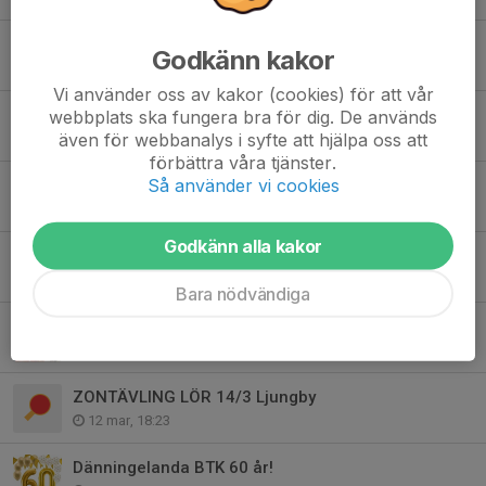
Valborg och 1 MAJ
Godkänn kakor
28 apr, 21:36
Vi använder oss av kakor (cookies) för att vår
Zontävling i Lessebo lör 18/4
webbplats ska fungera bra för dig. De används
även för webbanalys i syfte att hjälpa oss att
14 apr, 21:14
förbättra våra tjänster.
Så använder vi cookies
Katarina CUP
13 apr, 15:53
Godkänn alla kakor
Påsklovsveckan!
28 mar, 21:32
Bara nödvändiga
Jubileumsträningar med Bhushan och Arti.
15 mar, 13:06
ZONTÄVLING LÖR 14/3 Ljungby
12 mar, 18:23
Dänningelanda BTK 60 år!