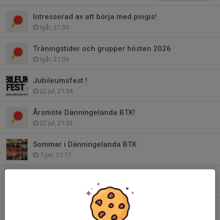
Intresserad av att börja med pingis!
Igår, 21:30
Träningstider och grupper hösten 2026
Igår, 21:04
Jubileumsfest !
22 jul, 21:34
Årsmöte Dänningelanda BTK!
22 jul, 21:33
Sommar i Dänningelanda BTK
7 jun, 21:17
Säsongsavslutningar!!
28 maj, 21:08
Träningar
18 maj, 18:06