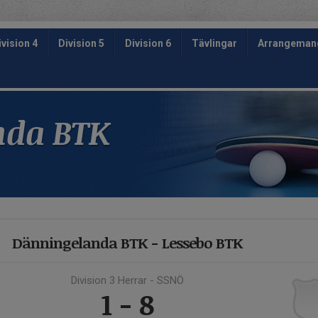
ivision 4
Division 5
Division 6
Tävlingar
Arrangema
nda BTK
Dänningelanda BTK - Lessebo BTK
Division 3 Herrar - SSNÖ
1 - 8