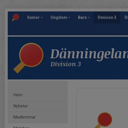
Senior
Ungdom
Barn
Division 3
D
Dänningela
Division 3
Hem
Nyheter
Medlemmar