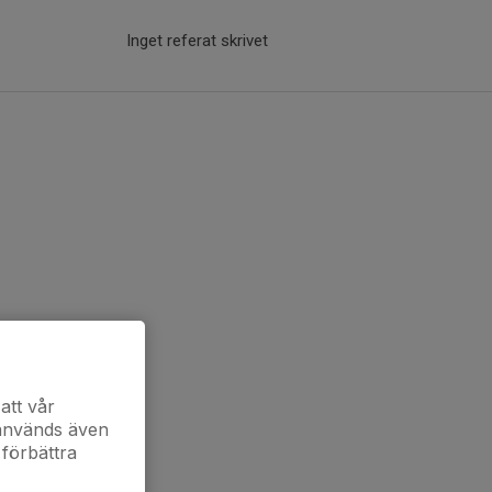
Inget referat skrivet
att vår
 används även
 förbättra