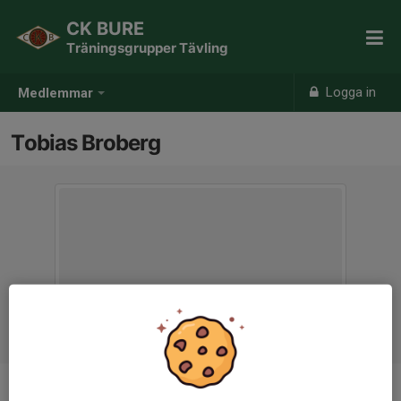
CK BURE
Träningsgrupper Tävling
Logga in
Medlemmar
Tobias Broberg
Ålder
31 år