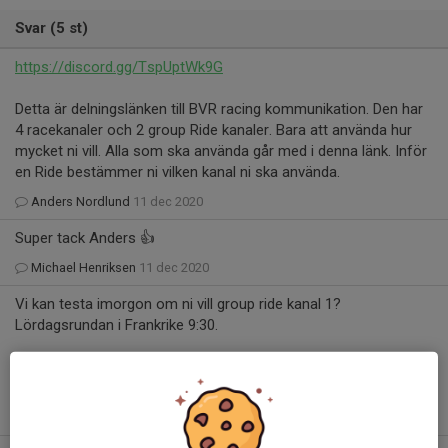
Svar (5 st)
https://discord.gg/TspUptWk9G
Detta är delningslänken till BVR racing kommunikation. Den har
4 racekanaler och 2 group Ride kanaler. Bara att använda hur
mycket ni vill. Alla som ska använda går med i denna länk. Inför
en Ride bestämmer ni vilken kanal ni ska använda.
Anders Nordlund
11 dec 2020
Super tack Anders 👍
Michael Henriksen
11 dec 2020
Vi kan testa imorgon om ni vill group ride kanal 1?
Lördagsrundan i Frankrike 9:30.
🚴Mats
Mats Carlsson
11 dec 2020