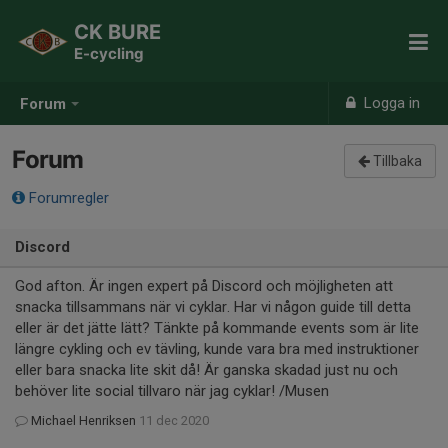
CK BURE
E-cycling
Logga in
Forum
Forum
Tillbaka
Forumregler
Discord
God afton. Är ingen expert på Discord och möjligheten att
snacka tillsammans när vi cyklar. Har vi någon guide till detta
eller är det jätte lätt? Tänkte på kommande events som är lite
längre cykling och ev tävling, kunde vara bra med instruktioner
eller bara snacka lite skit då! Är ganska skadad just nu och
behöver lite social tillvaro när jag cyklar! /Musen
Michael Henriksen
11 dec 2020