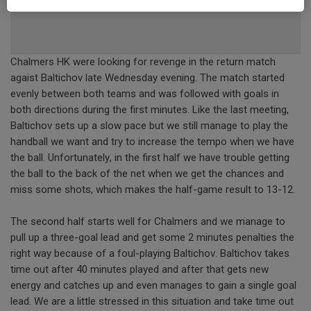
Chalmers HK were looking for revenge in the return match
agaist Baltichov late Wednesday evening. The match started
evenly between both teams and was followed with goals in
both directions during the first minutes. Like the last meeting,
Baltichov sets up a slow pace but we still manage to play the
handball we want and try to increase the tempo when we have
the ball. Unfortunately, in the first half we have trouble getting
the ball to the back of the net when we get the chances and
miss some shots, which makes the half-game result to 13-12.
The second half starts well for Chalmers and we manage to
pull up a three-goal lead and get some 2 minutes penalties the
right way because of a foul-playing Baltichov. Baltichov takes
time out after 40 minutes played and after that gets new
energy and catches up and even manages to gain a single goal
lead. We are a little stressed in this situation and take time out