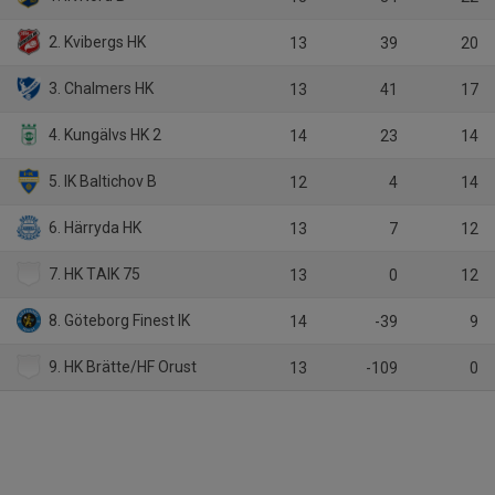
2. Kvibergs HK
13
39
20
3. Chalmers HK
13
41
17
4. Kungälvs HK 2
14
23
14
5. IK Baltichov B
12
4
14
6. Härryda HK
13
7
12
7. HK TAIK 75
13
0
12
8. Göteborg Finest IK
14
-39
9
9. HK Brätte/HF Orust
13
-109
0