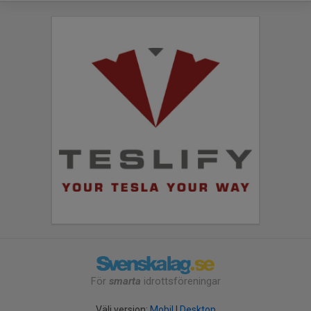
För
smarta
idrottsföreningar
Välj version:
Mobil
|
Desktop