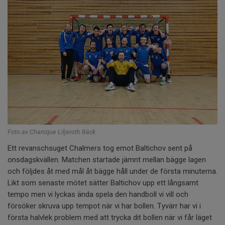
Foto av Chanique Liljeroth Bäck
Ett revanschsuget Chalmers tog emot Baltichov sent på
onsdagskvällen. Matchen startade jämnt mellan bägge lagen
och följdes åt med mål åt bägge håll under de första minuterna.
Likt som senaste mötet sätter Baltichov upp ett långsamt
tempo men vi lyckas ända spela den handboll vi vill och
försöker skruva upp tempot när vi har bollen. Tyvärr har vi i
första halvlek problem med att trycka dit bollen när vi får läget