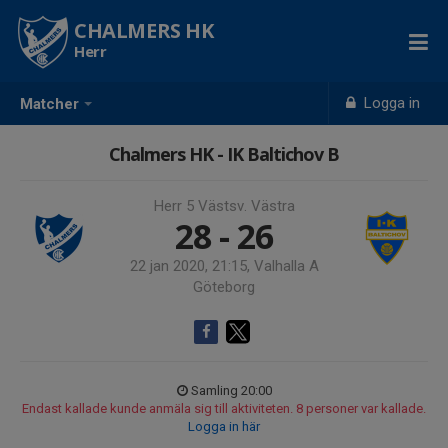
CHALMERS HK
Herr
Logga in
Matcher
Chalmers HK - IK Baltichov B
Herr 5 Västsv. Västra
28 - 26
22 jan 2020, 21:15, Valhalla A
Göteborg
Samling 20:00
Endast kallade kunde anmäla sig till aktiviteten. 8 personer var kallade.
Logga in här