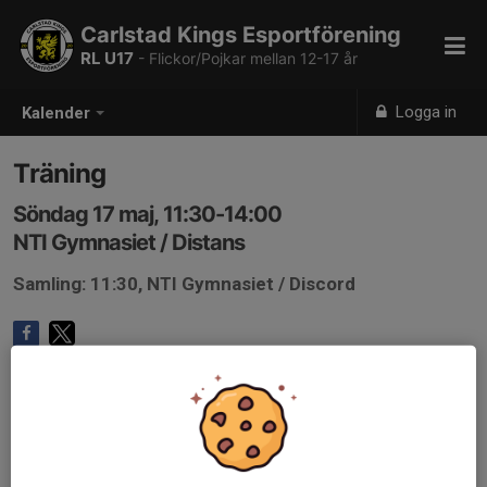
Carlstad Kings Esportförening
RL U17
- Flickor/Pojkar mellan 12-17 år
Logga in
Kalender
Träning
Söndag 17 maj, 11:30-14:00
NTI Gymnasiet / Distans
Samling: 11:30, NTI Gymnasiet / Discord